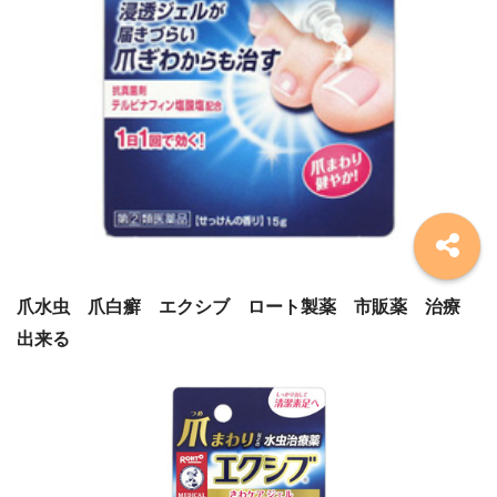
爪水虫 爪白癬 エクシブ ロート製薬 市販薬 治療
出来る