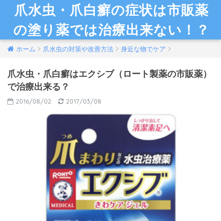
爪水虫・爪白癬の症状は市販薬
の塗り薬では治療出来ない！？
ホーム
爪水虫の対策や改善方法
身近な物でケア
爪水虫・爪白癬はエクシブ（ロート製薬の市販薬）
で治療出来る？
2016/08/02
2017/03/08