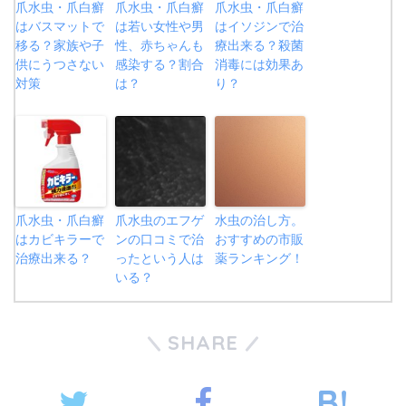
爪水虫・爪白癬
爪水虫・爪白癬
爪水虫・爪白癬
はバスマットで
は若い女性や男
はイソジンで治
移る？家族や子
性、赤ちゃんも
療出来る？殺菌
供にうつさない
感染する？割合
消毒には効果あ
対策
は？
り？
爪水虫・爪白癬
爪水虫のエフゲ
水虫の治し方。
はカビキラーで
ンの口コミで治
おすすめの市販
治療出来る？
ったという人は
薬ランキング！
いる？
SHARE