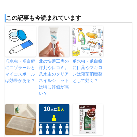
この記事も今読まれています
爪水虫・爪白癬
北の快適工房の
爪水虫・爪白癬
にニゾラールと
評判や口コミ。
に目薬やマキロ
マイコスポール
爪水虫のクリア
ンは殺菌消毒薬
は効果がある？
ネイルショット
として効く？
は特に評価が高
い？